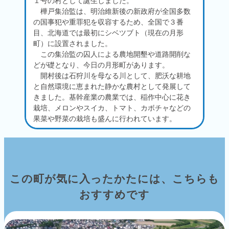
１号の村として誕生しました。
樺戸集治監は、明治維新後の新政府が全国多数
の国事犯や重罪犯を収容するため、全国で３番
目、北海道では最初にシベツブト（現在の月形
町）に設置されました。
この集治監の囚人による農地開墾や道路開削な
どが礎となり、今日の月形町があります。
開村後は石狩川を母なる川として、肥沃な耕地
と自然環境に恵まれた静かな農村として発展して
きました。基幹産業の農業では、稲作中心に花き
栽培、メロンやスイカ、トマト、カボチャなどの
果菜や野菜の栽培も盛んに行われています。
この町が気に入ったかたには、こちらも
おすすめです