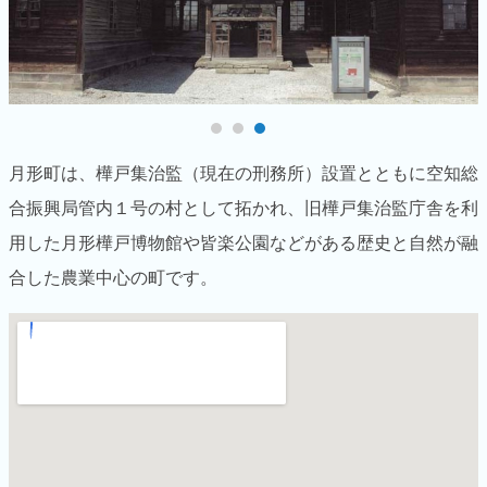
3
月形町は、樺戸集治監（現在の刑務所）設置とともに空知総
合振興局管内１号の村として拓かれ、旧樺戸集治監庁舎を利
用した月形樺戸博物館や皆楽公園などがある歴史と自然が融
合した農業中心の町です。