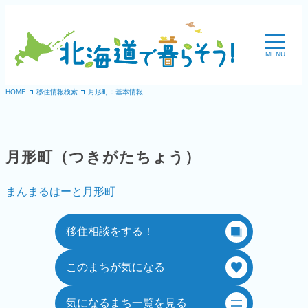
&#20869;&#23481;&#12434;&#12473;&#12461;&#12483;&#1
MENU
HOME
移住情報検索
月形町：基本情報
月形町（つきがたちょう）
まんまるはーと月形町
移住相談をする！
このまちが気になる
気になるまち一覧を見る