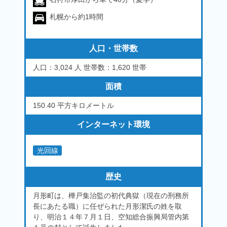
札幌から約1時間
人口・世帯数
人口：3,024 人 世帯数：1,620 世帯
面積
150.40 平方キロメートル
インターネット環境
光回線
歴史
月形町は、樺戸集治監の初代典獄（現在の刑務所
長にあたる職）に任ぜられた月形潔氏の姓を取
り、明治１４年７月１日、空知総合振興局管内第