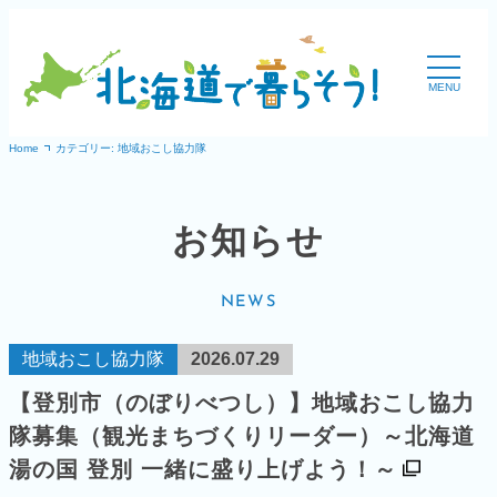
内
容
MENU
を
ス
Home
カテゴリー: 地域おこし協力隊
キ
ッ
お知らせ
プ
NEWS
地域おこし協力隊
2026.07.29
【登別市（のぼりべつし）】地域おこし協力
隊募集（観光まちづくりリーダー）～北海道
湯の国 登別 一緒に盛り上げよう！～